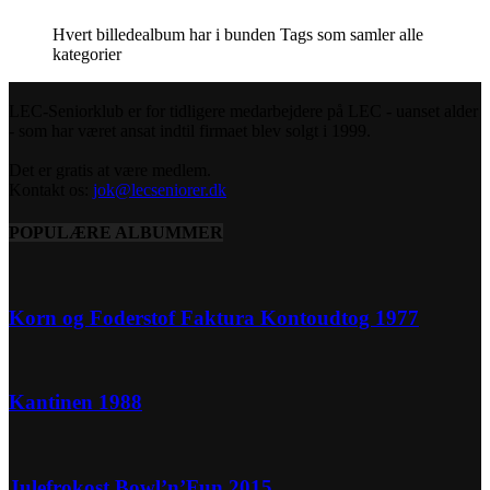
Hvert billedealbum har i bunden Tags som samler alle
kategorier
LEC-Seniorklub er for tidligere medarbejdere på LEC - uanset alder
- som har været ansat indtil firmaet blev solgt i 1999.
Det er gratis at være medlem.
Kontakt os:
jok@lecseniorer.dk
POPULÆRE ALBUMMER
Korn og Foderstof Faktura Kontoudtog 1977
Kantinen 1988
Julefrokost Bowl’n’Fun 2015