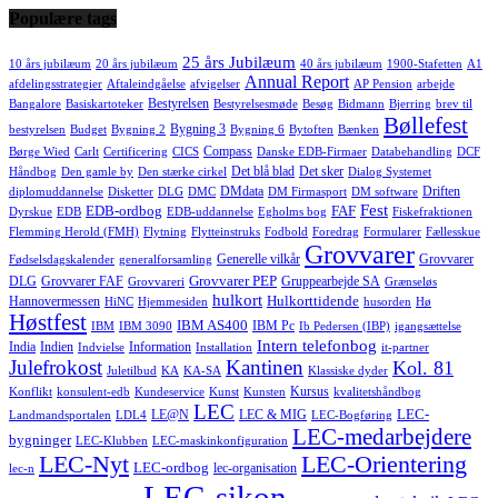
Populære tags
25 års Jubilæum
10 års jubilæum
20 års jubilæum
40 års jubilæum
1900-Stafetten
A1
Annual Report
afdelingsstrategier
Aftaleindgåelse
afvigelser
AP Pension
arbejde
Bestyrelsen
Bangalore
Basiskartoteker
Bestyrelsesmøde
Besøg
Bidmann
Bjerring
brev til
Bøllefest
Bygning 3
bestyrelsen
Budget
Bygning 2
Bygning 6
Bytoften
Bænken
Compass
Børge Wied
Carlt
Certificering
CICS
Danske EDB-Firmaer
Databehandling
DCF
Det blå blad
Det sker
Håndbog
Den gamle by
Den stærke cirkel
Dialog Systemet
DMdata
Driften
diplomuddannelse
Disketter
DLG
DMC
DM Firmasport
DM software
Fest
EDB-ordbog
FAF
Dyrskue
EDB
EDB-uddannelse
Egholms bog
Fiskefraktionen
Flemming Herold (FMH)
Flytning
Flytteinstruks
Fodbold
Foredrag
Formularer
Fællesskue
Grovvarer
Generelle vilkår
Grovvarer
Fødselsdagskalender
generalforsamling
Grovvarer PEP
DLG
Grovvarer FAF
Gruppearbejde SA
Grovvareri
Grænseløs
hulkort
Hulkorttidende
Hannovermessen
HiNC
Hjemmesiden
husorden
Hø
Høstfest
IBM AS400
IBM Pc
IBM
IBM 3090
Ib Pedersen (IBP)
igangsættelse
Intern telefonbog
India
Indien
Information
Indvielse
Installation
it-partner
Julefrokost
Kantinen
Kol. 81
Juletilbud
KA
KA-SA
Klassiske dyder
Kursus
Konflikt
konsulent-edb
Kundeservice
Kunst
Kunsten
kvalitetshåndbog
LEC
LEC-
LE@N
LEC & MIG
Landmandsportalen
LDL4
LEC-Bogføring
LEC-medarbejdere
bygninger
LEC-Klubben
LEC-maskinkonfiguration
LEC-Nyt
LEC-Orientering
LEC-ordbog
lec-organisation
lec-n
LEC-sikon