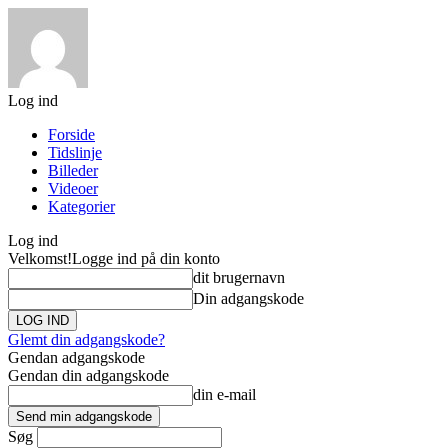
Log ind
Forside
Tidslinje
Billeder
Videoer
Kategorier
Log ind
Velkomst!
Logge ind på din konto
dit brugernavn
Din adgangskode
Glemt din adgangskode?
Gendan adgangskode
Gendan din adgangskode
din e-mail
Søg