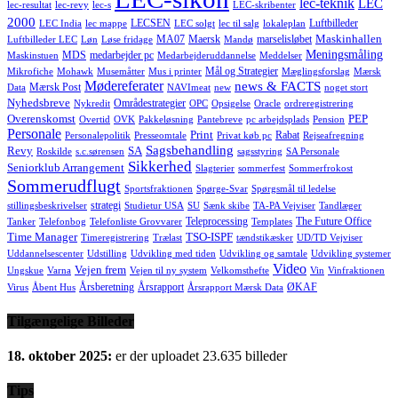
lec-teknik
LEC
lec-resultat
lec-revy
lec-s
LEC-skribenter
2000
LECSEN
Luftbilleder
LEC India
lec mappe
LEC solgt
lec til salg
lokaleplan
Maskinhallen
MA07
Maersk
marselisløbet
Luftbilleder LEC
Løn
Løse fridage
Mandø
Meningsmåling
MDS
medarbejder pc
Maskinstuen
Medarbejderuddannelse
Meddelser
Mål og Strategier
Mikrofiche
Mohawk
Musemåtter
Mus i printer
Mæglingsforslag
Mærsk
Mødereferater
news & FACTS
Mærsk Post
Data
NAVImeat
new
noget stort
Nyhedsbreve
Områdestrategier
Nykredit
OPC
Opsigelse
Oracle
ordreregistrering
Overenskomst
PEP
Overtid
OVK
Pakkeløsning
Pantebreve
pc arbejdsplads
Pension
Personale
Print
Rabat
Personalepolitik
Presseomtale
Privat køb pc
Rejseafregning
Sagsbehandling
Revy
SA
Roskilde
s.c.sørensen
sagsstyring
SA Personale
Sikkerhed
Seniorklub Arrangement
Slagterier
sommerfest
Sommerfrokost
Sommerudflugt
Sportsfraktionen
Spørge-Svar
Spørgsmål til ledelse
strategi
stillingsbeskrivelser
Studietur USA
SU
Sænk skibe
TA-PA Vejviser
Tandlæger
Teleprocessing
The Future Office
Tanker
Telefonbog
Telefonliste Grovvarer
Templates
Time Manager
TSO-ISPF
Timeregistrering
Trælast
tændstikæsker
UD/TD Vejviser
Uddannelsescenter
Udstilling
Udvikling med tiden
Udvikling og samtale
Udvikling systemer
Video
Vejen frem
Ungskue
Varna
Vejen til ny system
Velkomsthefte
Vin
Vinfraktionen
Årsberetning
Årsrapport
ØKAF
Virus
Åbent Hus
Årsrapport Mærsk Data
Tilgængelige Billeder
18. oktober 2025:
er der uploadet 23.635 billeder
Tips