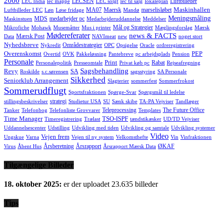
2000
LECSEN
Luftbilleder
LEC India
lec mappe
LEC solgt
lec til salg
lokaleplan
Maskinhallen
MA07
Maersk
marselisløbet
Luftbilleder LEC
Løn
Løse fridage
Mandø
Meningsmåling
MDS
medarbejder pc
Maskinstuen
Medarbejderuddannelse
Meddelser
Mål og Strategier
Mikrofiche
Mohawk
Musemåtter
Mus i printer
Mæglingsforslag
Mærsk
Mødereferater
news & FACTS
Mærsk Post
Data
NAVImeat
new
noget stort
Nyhedsbreve
Områdestrategier
Nykredit
OPC
Opsigelse
Oracle
ordreregistrering
Overenskomst
PEP
Overtid
OVK
Pakkeløsning
Pantebreve
pc arbejdsplads
Pension
Personale
Print
Rabat
Personalepolitik
Presseomtale
Privat køb pc
Rejseafregning
Sagsbehandling
Revy
SA
Roskilde
s.c.sørensen
sagsstyring
SA Personale
Sikkerhed
Seniorklub Arrangement
Slagterier
sommerfest
Sommerfrokost
Sommerudflugt
Sportsfraktionen
Spørge-Svar
Spørgsmål til ledelse
strategi
stillingsbeskrivelser
Studietur USA
SU
Sænk skibe
TA-PA Vejviser
Tandlæger
Teleprocessing
The Future Office
Tanker
Telefonbog
Telefonliste Grovvarer
Templates
Time Manager
TSO-ISPF
Timeregistrering
Trælast
tændstikæsker
UD/TD Vejviser
Uddannelsescenter
Udstilling
Udvikling med tiden
Udvikling og samtale
Udvikling systemer
Video
Vejen frem
Ungskue
Varna
Vejen til ny system
Velkomsthefte
Vin
Vinfraktionen
Årsberetning
Årsrapport
ØKAF
Virus
Åbent Hus
Årsrapport Mærsk Data
Tilgængelige Billeder
18. oktober 2025:
er der uploadet 23.635 billeder
Tips