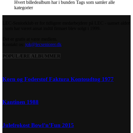
Hvert billedealbum har i bunden Tags som samler alle
kategorier
LEC-Seniorklub er for tidligere medarbejdere på LEC - uanset alder
- som har været ansat indtil firmaet blev solgt i 1999.
Det er gratis at være medlem.
Kontakt os:
jok@lecseniorer.dk
POPULÆRE ALBUMMER
Korn og Foderstof Faktura Kontoudtog 1977
Kantinen 1988
Julefrokost Bowl’n’Fun 2015