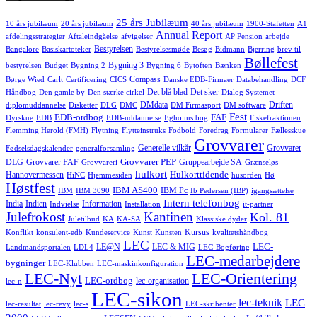
25 års Jubilæum
10 års jubilæum
20 års jubilæum
40 års jubilæum
1900-Stafetten
A1
Annual Report
afdelingsstrategier
Aftaleindgåelse
afvigelser
AP Pension
arbejde
Bestyrelsen
Bangalore
Basiskartoteker
Bestyrelsesmøde
Besøg
Bidmann
Bjerring
brev til
Bøllefest
Bygning 3
bestyrelsen
Budget
Bygning 2
Bygning 6
Bytoften
Bænken
Compass
Børge Wied
Carlt
Certificering
CICS
Danske EDB-Firmaer
Databehandling
DCF
Det blå blad
Det sker
Håndbog
Den gamle by
Den stærke cirkel
Dialog Systemet
DMdata
Driften
diplomuddannelse
Disketter
DLG
DMC
DM Firmasport
DM software
Fest
EDB-ordbog
FAF
Dyrskue
EDB
EDB-uddannelse
Egholms bog
Fiskefraktionen
Flemming Herold (FMH)
Flytning
Flytteinstruks
Fodbold
Foredrag
Formularer
Fællesskue
Grovvarer
Generelle vilkår
Grovvarer
Fødselsdagskalender
generalforsamling
Grovvarer PEP
DLG
Grovvarer FAF
Gruppearbejde SA
Grovvareri
Grænseløs
hulkort
Hulkorttidende
Hannovermessen
HiNC
Hjemmesiden
husorden
Hø
Høstfest
IBM AS400
IBM Pc
IBM
IBM 3090
Ib Pedersen (IBP)
igangsættelse
Intern telefonbog
India
Indien
Information
Indvielse
Installation
it-partner
Julefrokost
Kantinen
Kol. 81
Juletilbud
KA
KA-SA
Klassiske dyder
Kursus
Konflikt
konsulent-edb
Kundeservice
Kunst
Kunsten
kvalitetshåndbog
LEC
LEC-
LE@N
LEC & MIG
Landmandsportalen
LDL4
LEC-Bogføring
LEC-medarbejdere
bygninger
LEC-Klubben
LEC-maskinkonfiguration
LEC-Nyt
LEC-Orientering
LEC-ordbog
lec-organisation
lec-n
LEC-sikon
lec-teknik
LEC
lec-resultat
lec-revy
lec-s
LEC-skribenter