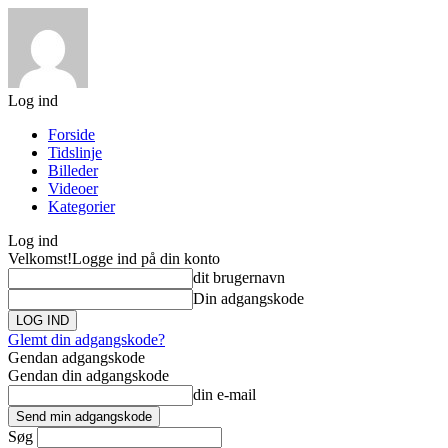
Log ind
Forside
Tidslinje
Billeder
Videoer
Kategorier
Log ind
Velkomst!
Logge ind på din konto
dit brugernavn
Din adgangskode
Glemt din adgangskode?
Gendan adgangskode
Gendan din adgangskode
din e-mail
Søg