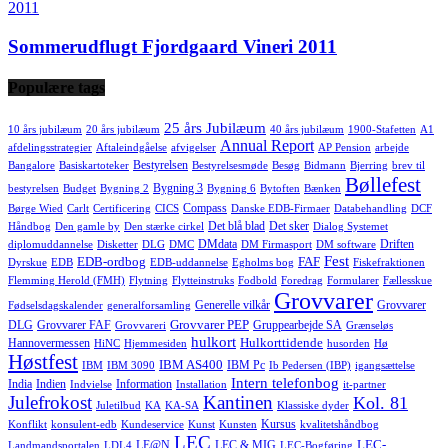
2011
Sommerudflugt Fjordgaard Vineri 2011
Populære tags
25 års Jubilæum
10 års jubilæum
20 års jubilæum
40 års jubilæum
1900-Stafetten
A1
Annual Report
afdelingsstrategier
Aftaleindgåelse
afvigelser
AP Pension
arbejde
Bestyrelsen
Bangalore
Basiskartoteker
Bestyrelsesmøde
Besøg
Bidmann
Bjerring
brev til
Bøllefest
Bygning 3
bestyrelsen
Budget
Bygning 2
Bygning 6
Bytoften
Bænken
Compass
Børge Wied
Carlt
Certificering
CICS
Danske EDB-Firmaer
Databehandling
DCF
Det blå blad
Det sker
Håndbog
Den gamle by
Den stærke cirkel
Dialog Systemet
DMdata
Driften
diplomuddannelse
Disketter
DLG
DMC
DM Firmasport
DM software
Fest
EDB-ordbog
FAF
Dyrskue
EDB
EDB-uddannelse
Egholms bog
Fiskefraktionen
Flemming Herold (FMH)
Flytning
Flytteinstruks
Fodbold
Foredrag
Formularer
Fællesskue
Grovvarer
Generelle vilkår
Grovvarer
Fødselsdagskalender
generalforsamling
Grovvarer PEP
DLG
Grovvarer FAF
Gruppearbejde SA
Grovvareri
Grænseløs
hulkort
Hulkorttidende
Hannovermessen
HiNC
Hjemmesiden
husorden
Hø
Høstfest
IBM AS400
IBM Pc
IBM
IBM 3090
Ib Pedersen (IBP)
igangsættelse
Intern telefonbog
India
Indien
Information
Indvielse
Installation
it-partner
Julefrokost
Kantinen
Kol. 81
Juletilbud
KA
KA-SA
Klassiske dyder
Kursus
Konflikt
konsulent-edb
Kundeservice
Kunst
Kunsten
kvalitetshåndbog
LEC
LEC-
LE@N
LEC & MIG
Landmandsportalen
LDL4
LEC-Bogføring