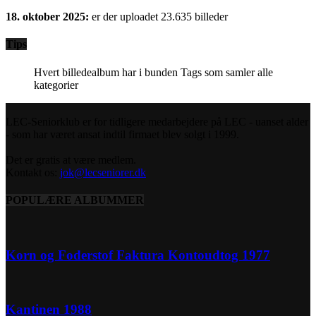
18. oktober 2025:
er der uploadet 23.635 billeder
Tips
Hvert billedealbum har i bunden Tags som samler alle
kategorier
LEC-Seniorklub er for tidligere medarbejdere på LEC - uanset alder
- som har været ansat indtil firmaet blev solgt i 1999.
Det er gratis at være medlem.
Kontakt os:
jok@lecseniorer.dk
POPULÆRE ALBUMMER
Korn og Foderstof Faktura Kontoudtog 1977
Kantinen 1988