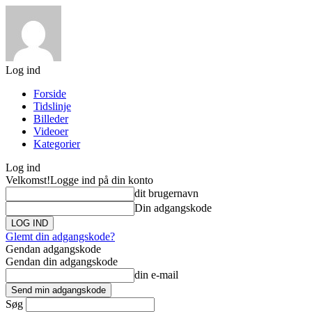
Log ind
Forside
Tidslinje
Billeder
Videoer
Kategorier
Log ind
Velkomst!
Logge ind på din konto
dit brugernavn
Din adgangskode
Glemt din adgangskode?
Gendan adgangskode
Gendan din adgangskode
din e-mail
Søg