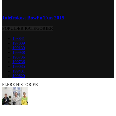
Julefrokost Bowl’n’Fun 2015
POPULÆR KATEGORIER
1988
41
1978
39
1991
39
1999
38
1987
36
1997
36
1990
35
1994
31
1996
29
FLERE HISTORIER
Sommerudflugt Fjordgaard Vineri 2011