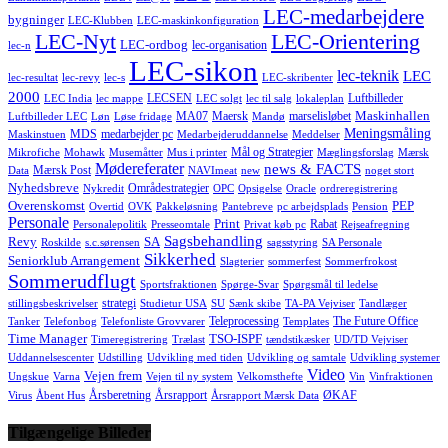
LEC-medarbejdere
bygninger
LEC-Klubben
LEC-maskinkonfiguration
LEC-Nyt
LEC-Orientering
LEC-ordbog
lec-organisation
lec-n
LEC-sikon
lec-teknik
LEC
lec-resultat
lec-revy
lec-s
LEC-skribenter
2000
LECSEN
Luftbilleder
LEC India
lec mappe
LEC solgt
lec til salg
lokaleplan
Maskinhallen
MA07
Maersk
marselisløbet
Luftbilleder LEC
Løn
Løse fridage
Mandø
Meningsmåling
MDS
medarbejder pc
Maskinstuen
Medarbejderuddannelse
Meddelser
Mål og Strategier
Mikrofiche
Mohawk
Musemåtter
Mus i printer
Mæglingsforslag
Mærsk
Mødereferater
news & FACTS
Mærsk Post
Data
NAVImeat
new
noget stort
Nyhedsbreve
Områdestrategier
Nykredit
OPC
Opsigelse
Oracle
ordreregistrering
Overenskomst
PEP
Overtid
OVK
Pakkeløsning
Pantebreve
pc arbejdsplads
Pension
Personale
Print
Rabat
Personalepolitik
Presseomtale
Privat køb pc
Rejseafregning
Sagsbehandling
Revy
SA
Roskilde
s.c.sørensen
sagsstyring
SA Personale
Sikkerhed
Seniorklub Arrangement
Slagterier
sommerfest
Sommerfrokost
Sommerudflugt
Sportsfraktionen
Spørge-Svar
Spørgsmål til ledelse
strategi
stillingsbeskrivelser
Studietur USA
SU
Sænk skibe
TA-PA Vejviser
Tandlæger
Teleprocessing
The Future Office
Tanker
Telefonbog
Telefonliste Grovvarer
Templates
Time Manager
TSO-ISPF
Timeregistrering
Trælast
tændstikæsker
UD/TD Vejviser
Uddannelsescenter
Udstilling
Udvikling med tiden
Udvikling og samtale
Udvikling systemer
Video
Vejen frem
Ungskue
Varna
Vejen til ny system
Velkomsthefte
Vin
Vinfraktionen
Årsberetning
Årsrapport
ØKAF
Virus
Åbent Hus
Årsrapport Mærsk Data
Tilgængelige Billeder