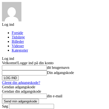
Log ind
Forside
Tidslinje
Billeder
Videoer
Kategorier
Log ind
Velkomst!
Logge ind på din konto
dit brugernavn
Din adgangskode
Glemt din adgangskode?
Gendan adgangskode
Gendan din adgangskode
din e-mail
Søg