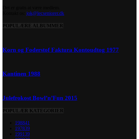
Det er gratis at være medlem.
Kontakt os:
jok@lecseniorer.dk
POPULÆRE ALBUMMER
Korn og Foderstof Faktura Kontoudtog 1977
Kantinen 1988
Julefrokost Bowl’n’Fun 2015
POPULÆR KATEGORIER
1988
41
1978
39
1991
39