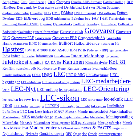
Compass
Børge Wied
Carlt
Certificering
CICS
Danske EDB-Firmaer
Databehandling
DCF
Det blå blad
Det sker
Håndbog
Den gamle by
Den stærke cirkel
Dialog Systemet
DMdata
Driften
diplomuddannelse
Disketter
DLG
DMC
DM Firmasport
DM software
Fest
EDB-ordbog
FAF
Dyrskue
EDB
EDB-uddannelse
Egholms bog
Fiskefraktionen
Flemming Herold (FMH)
Flytning
Flytteinstruks
Fodbold
Foredrag
Formularer
Fællesskue
Grovvarer
Generelle vilkår
Grovvarer
Fødselsdagskalender
generalforsamling
Grovvarer PEP
DLG
Grovvarer FAF
Gruppearbejde SA
Grovvareri
Grænseløs
hulkort
Hulkorttidende
Hannovermessen
HiNC
Hjemmesiden
husorden
Hø
Høstfest
IBM AS400
IBM Pc
IBM
IBM 3090
Ib Pedersen (IBP)
igangsættelse
Intern telefonbog
India
Indien
Information
Indvielse
Installation
it-partner
Julefrokost
Kantinen
Kol. 81
Juletilbud
KA
KA-SA
Klassiske dyder
Kursus
Konflikt
konsulent-edb
Kundeservice
Kunst
Kunsten
kvalitetshåndbog
LEC
LEC-
LE@N
LEC & MIG
Landmandsportalen
LDL4
LEC-Bogføring
LEC-medarbejdere
bygninger
LEC-Klubben
LEC-maskinkonfiguration
LEC-Nyt
LEC-Orientering
LEC-ordbog
lec-organisation
lec-n
LEC-sikon
lec-teknik
LEC
lec-resultat
lec-revy
lec-s
LEC-skribenter
2000
LECSEN
Luftbilleder
LEC India
lec mappe
LEC solgt
lec til salg
lokaleplan
Maskinhallen
MA07
Maersk
marselisløbet
Luftbilleder LEC
Løn
Løse fridage
Mandø
Meningsmåling
MDS
medarbejder pc
Maskinstuen
Medarbejderuddannelse
Meddelser
Mål og Strategier
Mikrofiche
Mohawk
Musemåtter
Mus i printer
Mæglingsforslag
Mærsk
Mødereferater
news & FACTS
Mærsk Post
Data
NAVImeat
new
noget stort
Nyhedsbreve
Områdestrategier
Nykredit
OPC
Opsigelse
Oracle
ordreregistrering