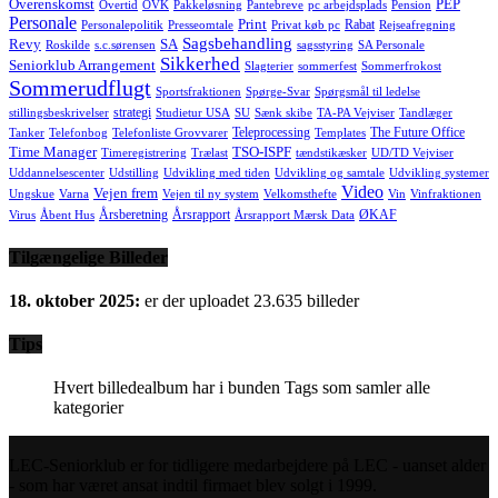
Overenskomst
PEP
Overtid
OVK
Pakkeløsning
Pantebreve
pc arbejdsplads
Pension
Personale
Print
Rabat
Personalepolitik
Presseomtale
Privat køb pc
Rejseafregning
Sagsbehandling
Revy
SA
Roskilde
s.c.sørensen
sagsstyring
SA Personale
Sikkerhed
Seniorklub Arrangement
Slagterier
sommerfest
Sommerfrokost
Sommerudflugt
Sportsfraktionen
Spørge-Svar
Spørgsmål til ledelse
strategi
stillingsbeskrivelser
Studietur USA
SU
Sænk skibe
TA-PA Vejviser
Tandlæger
Teleprocessing
The Future Office
Tanker
Telefonbog
Telefonliste Grovvarer
Templates
Time Manager
TSO-ISPF
Timeregistrering
Trælast
tændstikæsker
UD/TD Vejviser
Uddannelsescenter
Udstilling
Udvikling med tiden
Udvikling og samtale
Udvikling systemer
Video
Vejen frem
Ungskue
Varna
Vejen til ny system
Velkomsthefte
Vin
Vinfraktionen
Årsberetning
Årsrapport
ØKAF
Virus
Åbent Hus
Årsrapport Mærsk Data
Tilgængelige Billeder
18. oktober 2025:
er der uploadet 23.635 billeder
Tips
Hvert billedealbum har i bunden Tags som samler alle
kategorier
LEC-Seniorklub er for tidligere medarbejdere på LEC - uanset alder
- som har været ansat indtil firmaet blev solgt i 1999.