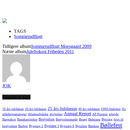
TAGS
Sommerudflugt
Tidligere album
Sommerudflugt Moesgaard 2009
Næste album
Julefrokost Friheden 2011
JOK
Populære tags
25 års Jubilæum
10 års jubilæum
20 års jubilæum
40 års jubilæum
1900-Stafetten
A1
Annual Report
afdelingsstrategier
Aftaleindgåelse
afvigelser
AP Pension
arbejde
Bestyrelsen
Bangalore
Basiskartoteker
Bestyrelsesmøde
Besøg
Bidmann
Bjerring
brev til
Bøllefest
Bygning 3
bestyrelsen
Budget
Bygning 2
Bygning 6
Bytoften
Bænken