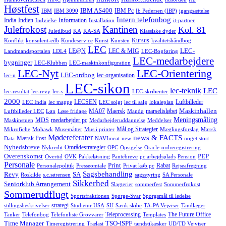
Høstfest
IBM AS400
IBM Pc
IBM
IBM 3090
Ib Pedersen (IBP)
igangsættelse
Intern telefonbog
India
Indien
Information
Indvielse
Installation
it-partner
Julefrokost
Kantinen
Kol. 81
Juletilbud
KA
KA-SA
Klassiske dyder
Kursus
Konflikt
konsulent-edb
Kundeservice
Kunst
Kunsten
kvalitetshåndbog
LEC
LEC-
LE@N
LEC & MIG
Landmandsportalen
LDL4
LEC-Bogføring
LEC-medarbejdere
bygninger
LEC-Klubben
LEC-maskinkonfiguration
LEC-Nyt
LEC-Orientering
LEC-ordbog
lec-organisation
lec-n
LEC-sikon
lec-teknik
LEC
lec-resultat
lec-revy
lec-s
LEC-skribenter
2000
LECSEN
Luftbilleder
LEC India
lec mappe
LEC solgt
lec til salg
lokaleplan
Maskinhallen
MA07
Maersk
marselisløbet
Luftbilleder LEC
Løn
Løse fridage
Mandø
Meningsmåling
MDS
medarbejder pc
Maskinstuen
Medarbejderuddannelse
Meddelser
Mål og Strategier
Mikrofiche
Mohawk
Musemåtter
Mus i printer
Mæglingsforslag
Mærsk
Mødereferater
news & FACTS
Mærsk Post
Data
NAVImeat
new
noget stort
Nyhedsbreve
Områdestrategier
Nykredit
OPC
Opsigelse
Oracle
ordreregistrering
Overenskomst
PEP
Overtid
OVK
Pakkeløsning
Pantebreve
pc arbejdsplads
Pension
Personale
Print
Rabat
Personalepolitik
Presseomtale
Privat køb pc
Rejseafregning
Sagsbehandling
Revy
SA
Roskilde
s.c.sørensen
sagsstyring
SA Personale
Sikkerhed
Seniorklub Arrangement
Slagterier
sommerfest
Sommerfrokost
Sommerudflugt
Sportsfraktionen
Spørge-Svar
Spørgsmål til ledelse
strategi
stillingsbeskrivelser
Studietur USA
SU
Sænk skibe
TA-PA Vejviser
Tandlæger
Teleprocessing
The Future Office
Tanker
Telefonbog
Telefonliste Grovvarer
Templates
Time Manager
TSO-ISPF
Timeregistrering
Trælast
tændstikæsker
UD/TD Vejviser