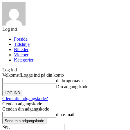
Log ind
Forside
Tidslinje
Billeder
Videoer
Kategorier
Log ind
Velkomst!
Logge ind på din konto
dit brugernavn
Din adgangskode
Glemt din adgangskode?
Gendan adgangskode
Gendan din adgangskode
din e-mail
Søg