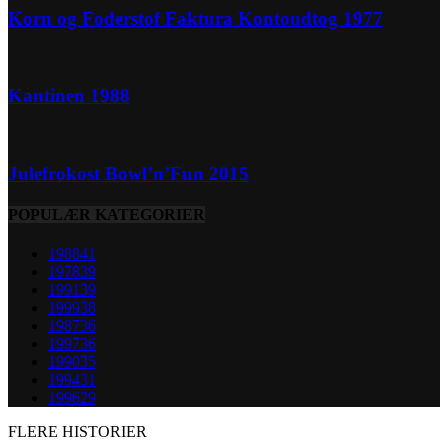
Korn og Foderstof Faktura Kontoudtog 1977
Kantinen 1988
Julefrokost Bowl’n’Fun 2015
POPULÆR KATEGORIER
1988
41
1978
39
1991
39
1999
38
1987
36
1997
36
1990
35
1994
31
1996
29
FLERE HISTORIER