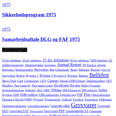
1975
Sikkerhedsprogram 1975
1975
Samarbejdsaftale DLG og FAF 1975
Populære tags
25 års Jubilæum
10 års jubilæum
20 års jubilæum
40 års jubilæum
1900-Stafetten
A1
Annual Report
afdelingsstrategier
Aftaleindgåelse
afvigelser
AP Pension
arbejde
Bestyrelsen
Bangalore
Basiskartoteker
Bestyrelsesmøde
Besøg
Bidmann
Bjerring
brev til
Bøllefest
Bygning 3
bestyrelsen
Budget
Bygning 2
Bygning 6
Bytoften
Bænken
Compass
Børge Wied
Carlt
Certificering
CICS
Danske EDB-Firmaer
Databehandling
DCF
Det blå blad
Det sker
Håndbog
Den gamle by
Den stærke cirkel
Dialog Systemet
DMdata
Driften
diplomuddannelse
Disketter
DLG
DMC
DM Firmasport
DM software
Fest
EDB-ordbog
FAF
Dyrskue
EDB
EDB-uddannelse
Egholms bog
Fiskefraktionen
Flemming Herold (FMH)
Flytning
Flytteinstruks
Fodbold
Foredrag
Formularer
Fællesskue
Grovvarer
Generelle vilkår
Grovvarer
Fødselsdagskalender
generalforsamling
Grovvarer PEP
DLG
Grovvarer FAF
Gruppearbejde SA
Grovvareri
Grænseløs
hulkort
Hulkorttidende
Hannovermessen
HiNC
Hjemmesiden
husorden
Hø