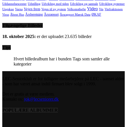
Uddannelsescenter
Udstilling
Udvikling med tiden
Udvikling og samtale
Udvikling systemer
Video
Vejen frem
Ungskue
Varna
Vejen til ny system
Velkomsthefte
Vin
Vinfraktionen
Årsberetning
Årsrapport
ØKAF
Virus
Åbent Hus
Årsrapport Mærsk Data
Tilgængelige Billeder
18. oktober 2025:
er der uploadet 23.635 billeder
Tips
Hvert billedealbum har i bunden Tags som samler alle
kategorier
LEC-Seniorklub er for tidligere medarbejdere på LEC - uanset alder
- som har været ansat indtil firmaet blev solgt i 1999.
Det er gratis at være medlem.
Kontakt os:
jok@lecseniorer.dk
POPULÆRE ALBUMMER