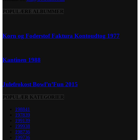
POPULÆRE ALBUMMER
Korn og Foderstof Faktura Kontoudtog 1977
Kantinen 1988
Julefrokost Bowl’n’Fun 2015
POPULÆR KATEGORIER
1988
41
1978
39
1991
39
1999
38
1987
36
1997
36