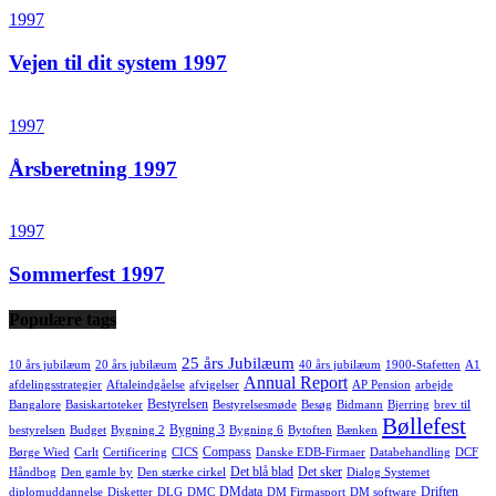
1997
Vejen til dit system 1997
1997
Årsberetning 1997
1997
Sommerfest 1997
Populære tags
25 års Jubilæum
10 års jubilæum
20 års jubilæum
40 års jubilæum
1900-Stafetten
A1
Annual Report
afdelingsstrategier
Aftaleindgåelse
afvigelser
AP Pension
arbejde
Bestyrelsen
Bangalore
Basiskartoteker
Bestyrelsesmøde
Besøg
Bidmann
Bjerring
brev til
Bøllefest
Bygning 3
bestyrelsen
Budget
Bygning 2
Bygning 6
Bytoften
Bænken
Compass
Børge Wied
Carlt
Certificering
CICS
Danske EDB-Firmaer
Databehandling
DCF
Det blå blad
Det sker
Håndbog
Den gamle by
Den stærke cirkel
Dialog Systemet
DMdata
Driften
diplomuddannelse
Disketter
DLG
DMC
DM Firmasport
DM software