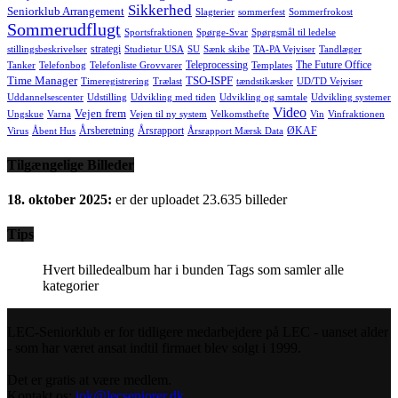
Sikkerhed
Seniorklub Arrangement
Slagterier
sommerfest
Sommerfrokost
Sommerudflugt
Sportsfraktionen
Spørge-Svar
Spørgsmål til ledelse
strategi
stillingsbeskrivelser
Studietur USA
SU
Sænk skibe
TA-PA Vejviser
Tandlæger
Teleprocessing
The Future Office
Tanker
Telefonbog
Telefonliste Grovvarer
Templates
Time Manager
TSO-ISPF
Timeregistrering
Trælast
tændstikæsker
UD/TD Vejviser
Uddannelsescenter
Udstilling
Udvikling med tiden
Udvikling og samtale
Udvikling systemer
Video
Vejen frem
Ungskue
Varna
Vejen til ny system
Velkomsthefte
Vin
Vinfraktionen
Årsberetning
Årsrapport
ØKAF
Virus
Åbent Hus
Årsrapport Mærsk Data
Tilgængelige Billeder
18. oktober 2025:
er der uploadet 23.635 billeder
Tips
Hvert billedealbum har i bunden Tags som samler alle
kategorier
LEC-Seniorklub er for tidligere medarbejdere på LEC - uanset alder
- som har været ansat indtil firmaet blev solgt i 1999.
Det er gratis at være medlem.
Kontakt os:
jok@lecseniorer.dk