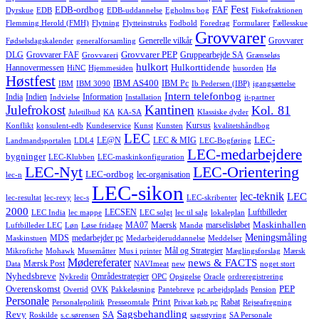
Fest
EDB-ordbog
FAF
Dyrskue
EDB
EDB-uddannelse
Egholms bog
Fiskefraktionen
Flemming Herold (FMH)
Flytning
Flytteinstruks
Fodbold
Foredrag
Formularer
Fællesskue
Grovvarer
Generelle vilkår
Grovvarer
Fødselsdagskalender
generalforsamling
Grovvarer PEP
DLG
Grovvarer FAF
Gruppearbejde SA
Grovvareri
Grænseløs
hulkort
Hulkorttidende
Hannovermessen
HiNC
Hjemmesiden
husorden
Hø
Høstfest
IBM AS400
IBM Pc
IBM
IBM 3090
Ib Pedersen (IBP)
igangsættelse
Intern telefonbog
India
Indien
Information
Indvielse
Installation
it-partner
Julefrokost
Kantinen
Kol. 81
Juletilbud
KA
KA-SA
Klassiske dyder
Kursus
Konflikt
konsulent-edb
Kundeservice
Kunst
Kunsten
kvalitetshåndbog
LEC
LEC-
LE@N
LEC & MIG
Landmandsportalen
LDL4
LEC-Bogføring
LEC-medarbejdere
bygninger
LEC-Klubben
LEC-maskinkonfiguration
LEC-Nyt
LEC-Orientering
LEC-ordbog
lec-organisation
lec-n
LEC-sikon
lec-teknik
LEC
lec-resultat
lec-revy
lec-s
LEC-skribenter
2000
LECSEN
Luftbilleder
LEC India
lec mappe
LEC solgt
lec til salg
lokaleplan
Maskinhallen
MA07
Maersk
marselisløbet
Luftbilleder LEC
Løn
Løse fridage
Mandø
Meningsmåling
MDS
medarbejder pc
Maskinstuen
Medarbejderuddannelse
Meddelser
Mål og Strategier
Mikrofiche
Mohawk
Musemåtter
Mus i printer
Mæglingsforslag
Mærsk
Mødereferater
news & FACTS
Mærsk Post
Data
NAVImeat
new
noget stort
Nyhedsbreve
Områdestrategier
Nykredit
OPC
Opsigelse
Oracle
ordreregistrering
Overenskomst
PEP
Overtid
OVK
Pakkeløsning
Pantebreve
pc arbejdsplads
Pension
Personale
Print
Rabat
Personalepolitik
Presseomtale
Privat køb pc
Rejseafregning
Sagsbehandling
Revy
SA
Roskilde
s.c.sørensen
sagsstyring
SA Personale