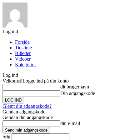
Log ind
Forside
Tidslinje
Billeder
Videoer
Kategorier
Log ind
Velkomst!
Logge ind på din konto
dit brugernavn
Din adgangskode
Glemt din adgangskode?
Gendan adgangskode
Gendan din adgangskode
din e-mail
Søg