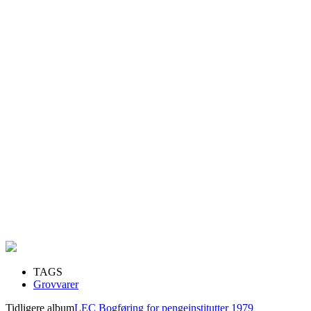
TAGS
Grovvarer
Tidligere album
LEC Bogføring for pengeinstitutter 1979