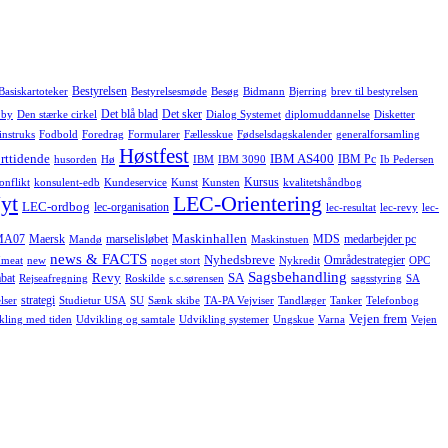
Bestyrelsen
Basiskartoteker
Bestyrelsesmøde
Besøg
Bidmann
Bjerring
brev til bestyrelsen
Det blå blad
Det sker
 by
Den stærke cirkel
Dialog Systemet
diplomuddannelse
Disketter
instruks
Fodbold
Foredrag
Formularer
Fællesskue
Fødselsdagskalender
generalforsamling
Høstfest
rttidende
IBM AS400
IBM Pc
husorden
Hø
IBM
IBM 3090
Ib Pedersen
Kursus
onflikt
konsulent-edb
Kundeservice
Kunst
Kunsten
kvalitetshåndbog
yt
LEC-Orientering
LEC-ordbog
lec-organisation
lec-resultat
lec-revy
lec-
Maskinhallen
MA07
Maersk
marselisløbet
MDS
medarbejder pc
Mandø
Maskinstuen
news & FACTS
Nyhedsbreve
Områdestrategier
meat
new
noget stort
Nykredit
OPC
Sagsbehandling
Revy
SA
bat
Rejseafregning
Roskilde
s.c.sørensen
sagsstyring
SA
strategi
lser
Studietur USA
SU
Sænk skibe
TA-PA Vejviser
Tandlæger
Tanker
Telefonbog
Vejen frem
kling med tiden
Udvikling og samtale
Udvikling systemer
Ungskue
Varna
Vejen