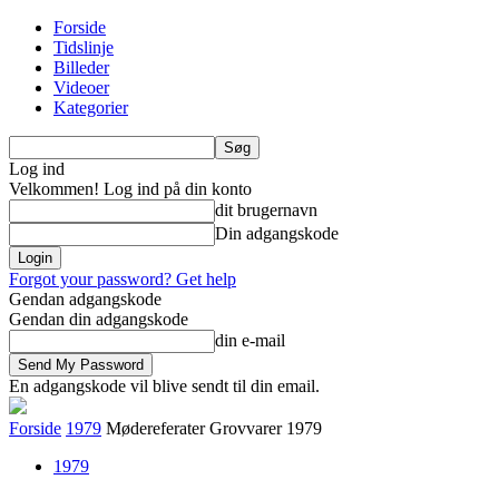
Forside
Tidslinje
Billeder
Videoer
Kategorier
Log ind
Velkommen! Log ind på din konto
dit brugernavn
Din adgangskode
Forgot your password? Get help
Gendan adgangskode
Gendan din adgangskode
din e-mail
En adgangskode vil blive sendt til din email.
Forside
1979
Mødereferater Grovvarer 1979
1979