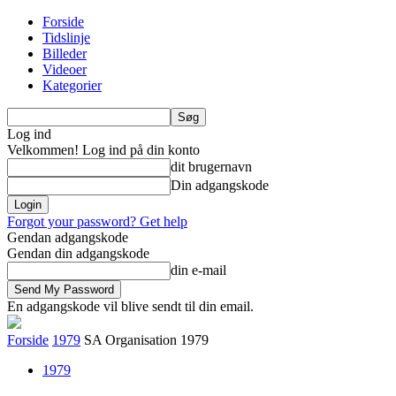
Forside
Tidslinje
Billeder
Videoer
Kategorier
Log ind
Velkommen! Log ind på din konto
dit brugernavn
Din adgangskode
Forgot your password? Get help
Gendan adgangskode
Gendan din adgangskode
din e-mail
En adgangskode vil blive sendt til din email.
Forside
1979
SA Organisation 1979
1979