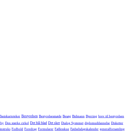
Bestyrelsen
Basiskartoteker
Bestyrelsesmøde
Besøg
Bidmann
Bjerring
brev til bestyrelsen
Det blå blad
Det sker
 by
Den stærke cirkel
Dialog Systemet
diplomuddannelse
Disketter
instruks
Fodbold
Foredrag
Formularer
Fællesskue
Fødselsdagskalender
generalforsamling