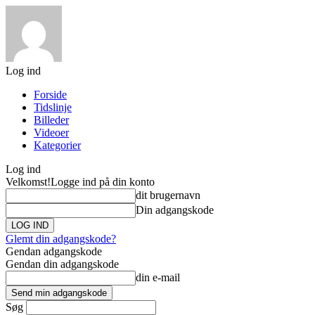
Log ind
Forside
Tidslinje
Billeder
Videoer
Kategorier
Log ind
Velkomst!
Logge ind på din konto
dit brugernavn
Din adgangskode
Glemt din adgangskode?
Gendan adgangskode
Gendan din adgangskode
din e-mail
Søg