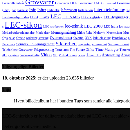
Grovvarer
Grovvar
Generelle vilkår
Grovvarer DLG
Grovvarer FAF
Grovvareri
Intern telefonbog
India
Indien
Information
(IBP)
igangsættelse
Indvielse
Installation
it
LEC
LEC-bygninger
LE@N
LEC & MIG
Landmandsportalen
LDL4
LEC-Bogføring
LEC-sikon
lec-teknik
LEC 2000
s
LEC-skribenter
LEC India
lec map
Meningsmåling
Medarbejderuddannelse
Meddelser
Mikrofiche
Mohawk
Musemåtter
Mus 
Overenskomst
Opsigelse
Oracle
ordreregistrering
Overtid
OVK
Pakkeløsning
Pantebreve
p
Sikkerhed
Seniorklub Arrangement
Personale
Slagterier
sommerfest
Sommerfrokost
Time Manager
Teleprocessing
The Future Office
Telefonliste Grovvarer
Templates
Timereg
Video
Årsberetning
Årsra
til ny system
Velkomsthefte
Vin
Vinfraktionen
Virus
Åbent Hus
Tilgængelige Billeder
18. oktober 2025:
er der uploadet 23.635 billeder
Tips
Hvert billedealbum har i bunden Tags som samler alle kategorie
LEC-Seniorklub er for tidligere medarbejdere på LEC - uanset alder - s
Det er gratis at være medlem.