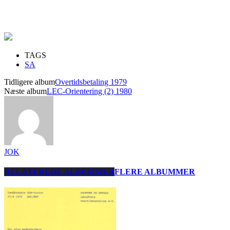
TAGS
SA
Tidligere album
Overtidsbetaling 1979
Næste album
LEC-Orientering (2) 1980
JOK
RELATEREDE ALBUMMER
FLERE ALBUMMER