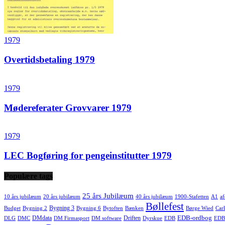
1979
Overtidsbetaling 1979
1979
Mødereferater Grovvarer 1979
1979
LEC Bogføring for pengeinstitutter 1979
Populære tags
25 års Jubilæum
10 års jubilæum
20 års jubilæum
40 års jubilæum
1900-Stafetten
A1
af
Bøllefest
Bygning 3
Budget
Bygning 2
Bygning 6
Bytoften
Bænken
Børge Wied
Carl
EDB-ordbog
DMdata
Driften
DLG
DMC
DM Firmasport
DM software
Dyrskue
EDB
EDB