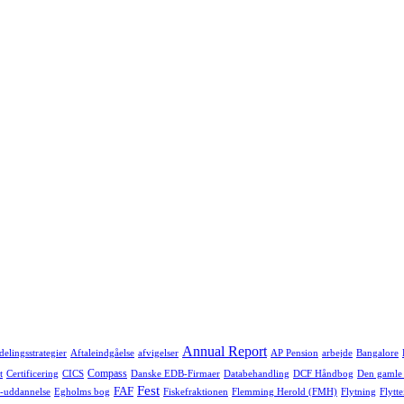
Annual Report
delingsstrategier
Aftaleindgåelse
afvigelser
AP Pension
arbejde
Bangalore
Compass
t
Certificering
CICS
Danske EDB-Firmaer
Databehandling
DCF Håndbog
Den gamle
Fest
FAF
-uddannelse
Egholms bog
Fiskefraktionen
Flemming Herold (FMH)
Flytning
Flytte