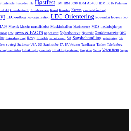
Høstfest
rttidende
IBM AS400
IBM Pc
husorden
Hø
IBM
IBM 3090
Ib Pedersen
Kursus
onflikt
konsulent-edb
Kundeservice
Kunst
Kunsten
kvalitetshåndbog
yt
LEC-Orientering
LEC-ordbog
lec-organisation
lec-resultat
lec-revy
lec-
Maskinhallen
MA07
Maersk
marselisløbet
MDS
medarbejder pc
Mandø
Maskinstuen
news & FACTS
Nyhedsbreve
Områdestrategier
meat
new
noget stort
Nykredit
OPC
Sagsbehandling
Revy
SA
bat
Rejseafregning
Roskilde
s.c.sørensen
sagsstyring
SA
strategi
lser
Studietur USA
SU
Sænk skibe
TA-PA Vejviser
Tandlæger
Tanker
Telefonbog
Vejen frem
kling med tiden
Udvikling og samtale
Udvikling systemer
Ungskue
Varna
Vejen