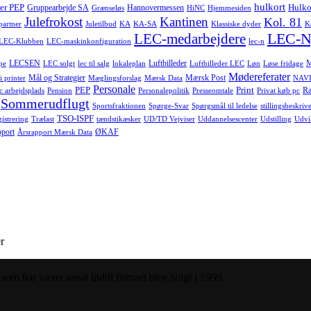
hulkort
er PEP
Hulko
Gruppearbejde SA
Hannovermessen
Grænseløs
HiNC
Hjemmesiden
Julefrokost
Kantinen
Kol. 81
-partner
Juletilbud
KA
KA-SA
Klassiske dyder
K
LEC-N
LEC-medarbejdere
LEC-Klubben
LEC-maskinkonfiguration
lec-n
LECSEN
Luftbilleder
pe
LEC solgt
lec til salg
lokaleplan
Luftbilleder LEC
Løn
Løse fridage
Mødereferater
Mål og Strategier
Mærsk Post
i printer
Mæglingsforslag
Mærsk Data
NAVI
Personale
PEP
Print
Ra
c arbejdsplads
Pension
Personalepolitik
Presseomtale
Privat køb pc
Sommerudflugt
Sportsfraktionen
Spørge-Svar
Spørgsmål til ledelse
stillingsbeskrive
TSO-ISPF
istrering
Trælast
tændstikæsker
UD/TD Vejviser
Uddannelsescenter
Udstilling
Udvi
pport
ØKAF
Årsrapport Mærsk Data
r
om har været ansat indtil firmaet blev solgt i 1999.